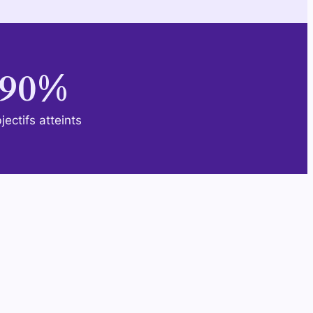
90
%
jectifs atteints