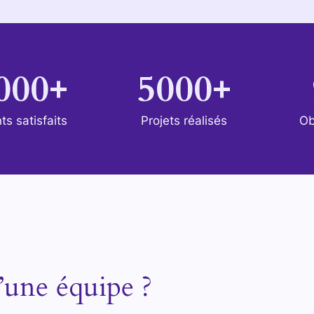
000+
5000+
ts satisfaits
Projets réalisés
Ob
’une équipe ?