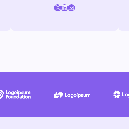
X
LinkedIn
E-mail