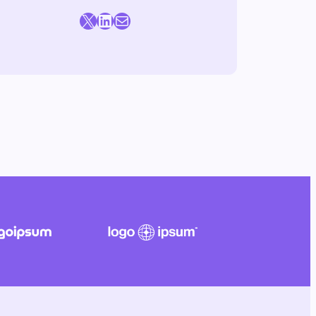
X
LinkedIn
E-mail