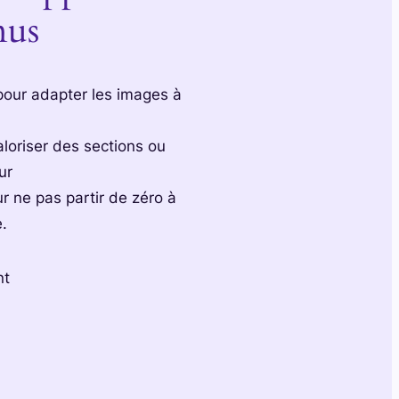
nus
pour adapter les images à
loriser des sections ou
ur
r ne pas partir de zéro à
.
nt